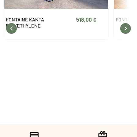
1 338,00 €
FONTAINE DOUBLE
FONTAINE

