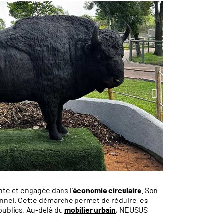
te et engagée dans l’
économie circulaire
. Son
onnel. Cette démarche permet de réduire les
publics. Au-delà du
mobilier urbain
, NEUSUS