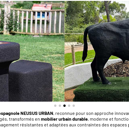
espagnole
NEUSUS URBAN
, reconnue pour son approche innovan
agés, transformés en
mobilier urbain durable
, moderne et foncti
nagement résistantes et adaptées aux contraintes des espaces 