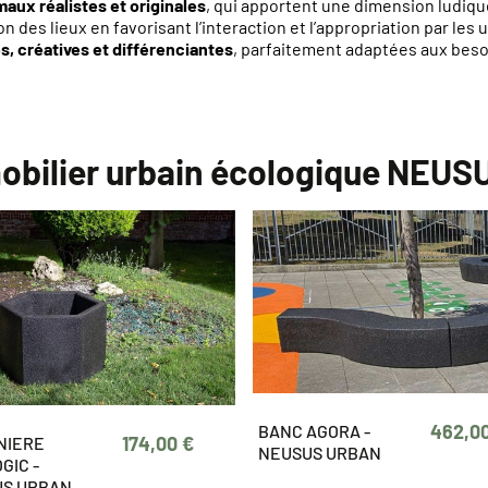
maux réalistes et originales
, qui apportent une dimension ludiqu
ion des lieux en favorisant l’interaction et l’appropriation par le
, créatives et différenciantes
, parfaitement adaptées aux besoi
 mobilier urbain écologique NEU
462,0
BANC AGORA -
174,00 €
NIERE
NEUSUS URBAN
GIC -
S URBAN