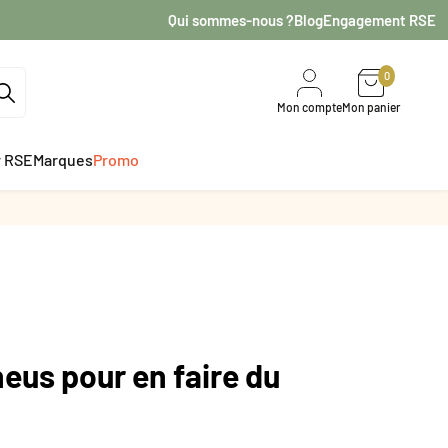
Qui sommes-nous ?
Blog
Engagement RSE
0
Mon compte
Mon panier
r RSE
Marques
Promo
eus pour en faire du