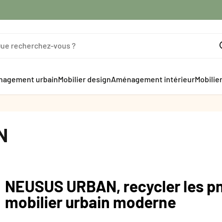
agement urbain
Mobilier design
Aménagement intérieur
Mobilie
N
NEUSUS URBAN, recycler les pn
mobilier urbain moderne