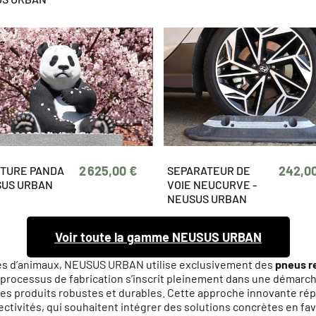
2 625,00 €
242,0
TURE PANDA
SEPARATEUR DE
SUS URBAN
VOIE NEUCURVE -
NEUSUS URBAN
Voir toute la gamme NEUSUS URBAN
tues d’animaux, NEUSUS URBAN utilise exclusivement des
pneus r
e processus de fabrication s’inscrit pleinement dans une démarc
des produits robustes et durables. Cette approche innovante ré
ectivités, qui souhaitent intégrer des solutions concrètes en fa