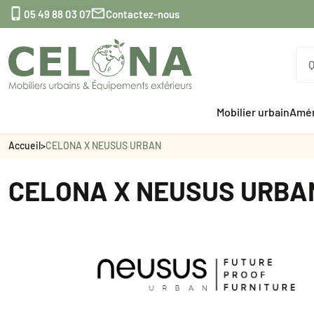


05 49 88 03 07
Contactez-nous
Mobilier urbain
Amén
Accueil
>
CELONA X NEUSUS URBAN
CELONA X NEUSUS URBA