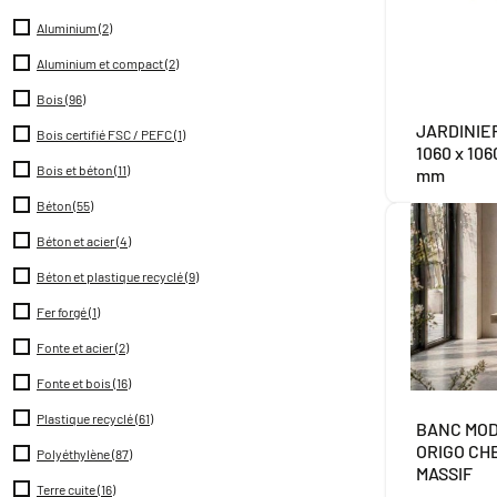
Aluminium
(2)
Aluminium et compact
(2)
Bois
(96)
JARDINIE
Bois certifié FSC / PEFC
(1)
1060 x 106
Bois et béton
(11)
mm
Béton
(55)
Béton et acier
(4)
Béton et plastique recyclé
(9)
Fer forgé
(1)
Fonte et acier
(2)
Fonte et bois
(16)
Plastique recyclé
(61)
BANC MO
ORIGO CH
Polyéthylène
(87)
MASSIF
Terre cuite
(16)