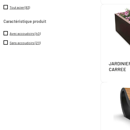
Tout acier
(83)
Caractéristique produit
Avec accoudoirs
(40)
Sans accoudoirs
(211)
JARDINIE
CARREE