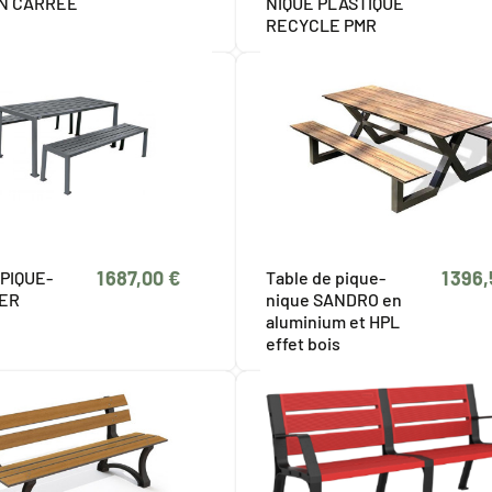
N CARREE
NIQUE PLASTIQUE
RECYCLE PMR
1 687,00 €
1 396
PIQUE-
Table de pique-
IER
nique SANDRO en
aluminium et HPL
effet bois