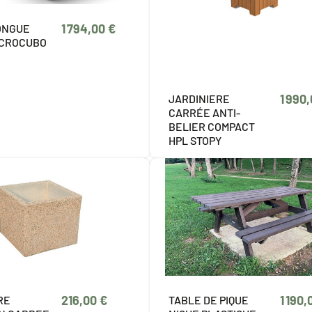
1 794,00 €
ONGUE
ICROCUBO
1 990
JARDINIERE
CARRÉE ANTI-
BELIER COMPACT
HPL STOPY
216,00 €
1 190,
RE
TABLE DE PIQUE