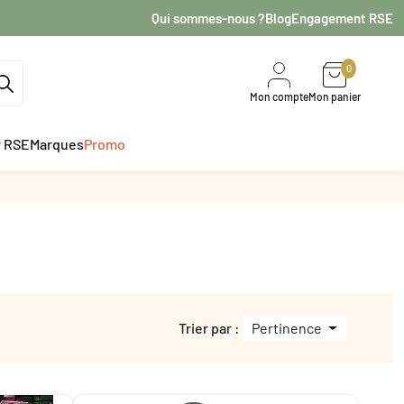
Qui sommes-nous ?
Blog
Engagement RSE
0
Mon compte
Mon panier
r RSE
Marques
Promo
Trier par :
Pertinence