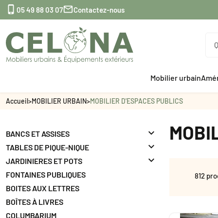


05 49 88 03 07
Contactez-nous
Mobilier urbain
Amén
Accueil
>
MOBILIER URBAIN
>
MOBILIER D'ESPACES PUBLICS
MOBIL

BANCS ET ASSISES

TABLES DE PIQUE-NIQUE

JARDINIERES ET POTS
FONTAINES PUBLIQUES
812 pro
BOITES AUX LETTRES
BOÎTES À LIVRES
COLUMBARIUM