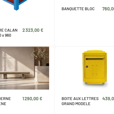
760,0
BANQUETTE BLOC
2 323,00 €
RE CALAN
0 x 960
1 290,00 €
439,0
DERNE
BOITE AUX LETTRES
ENE
GRAND MODELE