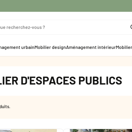
agement urbain
Mobilier design
Aménagement intérieur
Mobilie
IER D'ESPACES PUBLICS
duits.