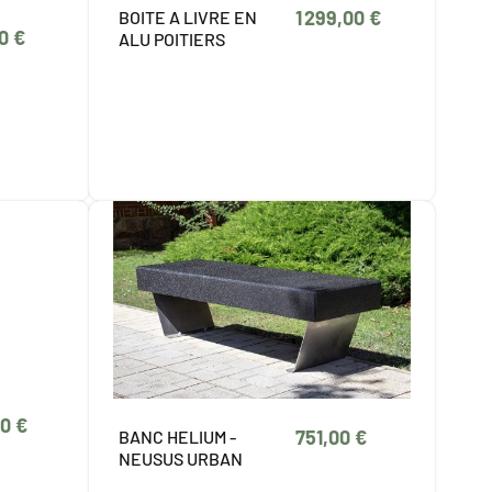
1 299,00 €
BOITE A LIVRE EN
0 €
ALU POITIERS
0 €
751,00 €
BANC HELIUM -
NEUSUS URBAN