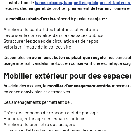
L’installation de
bancs urbains, banquettes publiques et fauteuils
reposer, d’échanger et de profiter pleinement de leur environnemen
Le
mobilier urbain d’assise
répond à plusieurs enjeux :
Améliorer le confort des habitants et visiteurs
Favoriser la convivialité dans les espaces publics
Structurer les zones de circulation et de repos
Valoriser l’image de la collectivité
Disponibles en
acier, bois, béton ou plastique recyclé
, nos bancs e
usage intensif, vandalisme) tout en conservant une esthétique soi
Mobilier extérieur pour des espaces
Au-delà des assises, le
mobilier d’aménagement extérieur
permet d
en zones conviviales et attractives.
Ces aménagements permettent de :
Créer des espaces de rencontre et de partage
Encourager l’usage des espaces publics
Améliorer le bien-être des usagers
Dynamiser l’attractivité des centres-villes et parcs