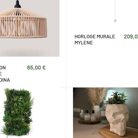
209,0
HORLOGE MURALE
MYLENE
65,00 €
ION
E
DINA