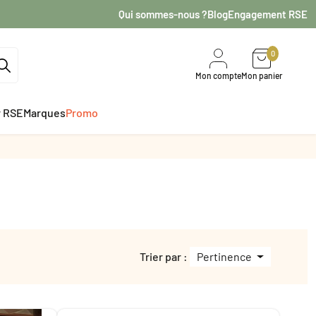
Qui sommes-nous ?
Blog
Engagement RSE
0
Mon compte
Mon panier
r RSE
Marques
Promo
Trier par :
Pertinence