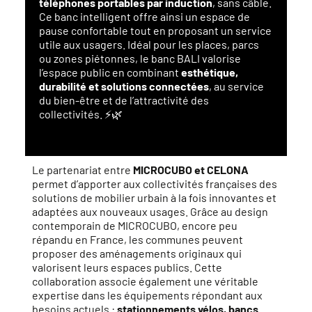
téléphones portables par induction
, sans câble.
Ce banc intelligent offre ainsi un espace de
pause confortable tout en proposant un service
utile aux usagers. Idéal pour les places, parcs
ou zones piétonnes, le banc BALI valorise
l’espace public en combinant
esthétique,
durabilité et solutions connectées
, au service
du bien-être et de l’attractivité des
collectivités. ⚡🌿
Le partenariat entre
MICROCUBO et CELONA
permet d’apporter aux collectivités françaises des
solutions de mobilier urbain à la fois innovantes et
adaptées aux nouveaux usages. Grâce au design
contemporain de MICROCUBO, encore peu
répandu en France, les communes peuvent
proposer des aménagements originaux qui
valorisent leurs espaces publics. Cette
collaboration associe également une véritable
expertise dans les équipements répondant aux
besoins actuels :
stationnements vélos, bancs