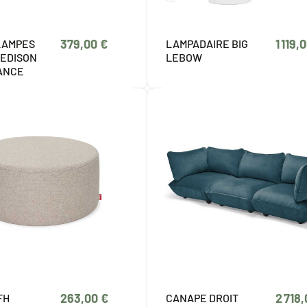
379,00 €
1 119,
 LAMPES
LAMPADAIRE BIG
 EDISON
LEBOW
ANCE
263,00 €
2 718
FH
CANAPE DROIT