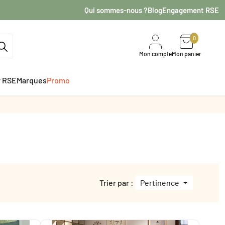
Qui sommes-nous ?
Blog
Engagement RSE
0
Mon compte
Mon panier
r RSE
Marques
Promo
Trier par :
Pertinence