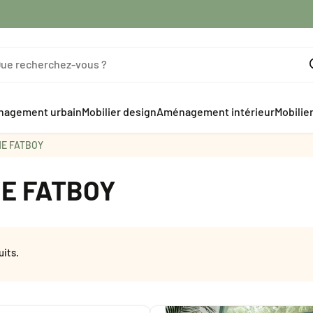
agement urbain
Mobilier design
Aménagement intérieur
Mobilie
E FATBOY
E FATBOY
uits.