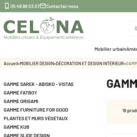


05 49 88 03 07
Contactez-nous
Mobilier urbain
Amén
Accueil
>
MOBILIER DESIGN
>
DÉCORATION ET DESIGN INTÉRIEUR
>
GAMM
GAMM
GAMME SAREK - ABISKO - VISTAS
GAMME FATBOY
GAMME ORIGAMI
GAMME FURNITURE FOR GOOD
19 prod
PLANTES ET MURS VÉGÉTAUX
GAMME KUB
GAMME SLIDE DESIGN