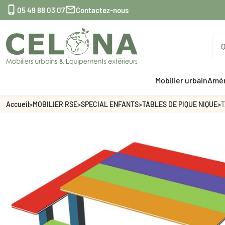


05 49 88 03 07
Contactez-nous
Mobilier urbain
Amén
Accueil
>
MOBILIER RSE
>
SPECIAL ENFANTS
>
TABLES DE PIQUE NIQUE
>
T