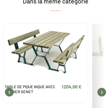
Dans la même catégorie
1 204,00 €
TABLE DE PIQUE NIQUE AVEC


DOSSIER GENET