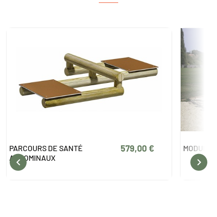
579,00 €
PARCOURS DE SANTÉ
MODULE 
ABDOMINAUX

