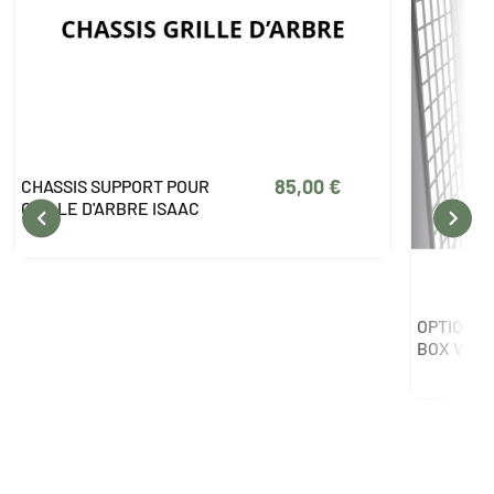
85,00 €
CHASSIS SUPPORT POUR
GRILLE D'ARBRE ISAAC


OPTION R
BOX VEL