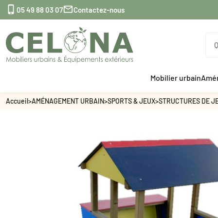


05 49 88 03 07
Contactez-nous
Mobilier urbain
Amén
Accueil
>
AMÉNAGEMENT URBAIN
>
SPORTS & JEUX
>
STRUCTURES DE J