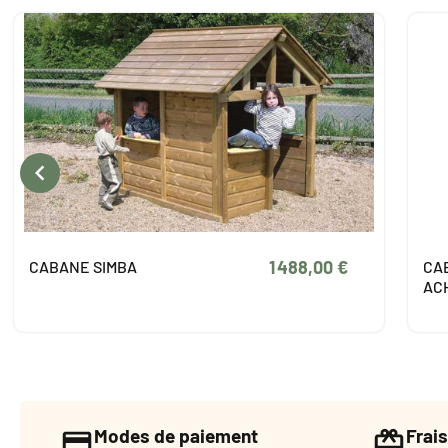

2 848,00 €
CABANE ENFANT EN BOIS
CA
ACHILLE
Modes de paiement
Frais