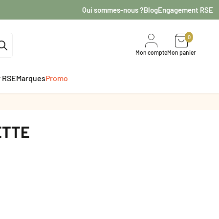
Qui sommes-nous ?
Blog
Engagement RSE
0
Mon compte
Mon panier
r RSE
Marques
Promo
ETTE