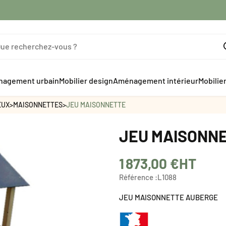
agement urbain
Mobilier design
Aménagement intérieur
Mobilie
EUX
>
MAISONNETTES
>
JEU MAISONNETTE
JEU MAISONN
1 873,00 €
HT
Référence :
L1088
JEU MAISONNETTE AUBERGE