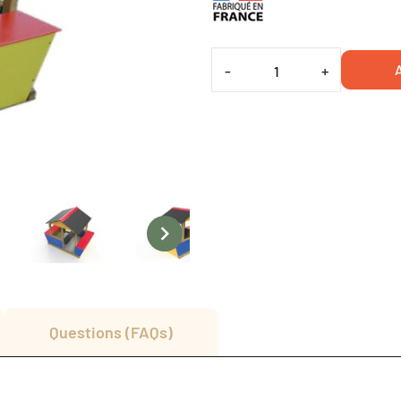
A
-
+

Questions (FAQs)