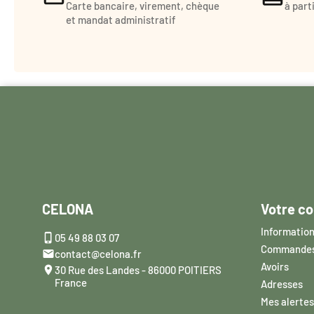
Carte bancaire, virement, chèque
à part
et mandat administratif
CELONA
Votre c
Information

05 49 88 03 07
Commande

contact@celona.fr
Avoirs

30 Rue des Landes - 86000 POITIERS
France
Adresses
Mes alertes