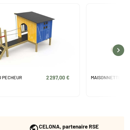

5 221,00 €
TTE EMMA
CABANE LEA
CELONA, partenaire RSE