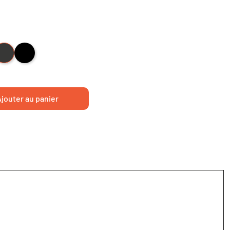
18
nthracite 2006
Black 2002
jouter au panier