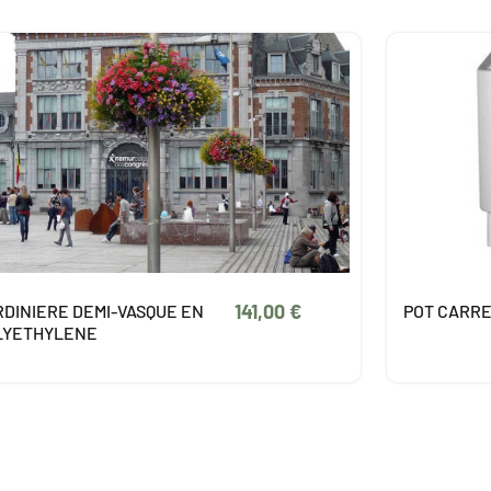
104,00 €
T CARRE THIEA
JARDINIE
DROIT EFF