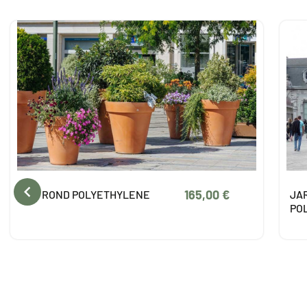

141,00 €
JARDINIERE DEMI-VASQUE EN
PO
POLYETHYLENE