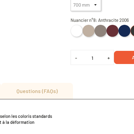
Nuancier n°8: Anthracite 2006
White 2001
Ecru 2003
Tortora 2004
Garnet 2015
Blue 20
A
A
-
+
Questions (FAQs)
 selon les coloris standards
t à la déformation