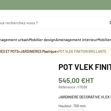
agement urbain
Mobilier design
Aménagement intérieur
Mobilie
RES ET POTS
>
JARDINIERES Plastique
>
POT VLEK FINITION BRILLANTE
POT VLEK FIN
545,00 €
HT
Référence :
V7038
JARDINIERE DECORATIVE VLEK 
Hauteur: 700 mm