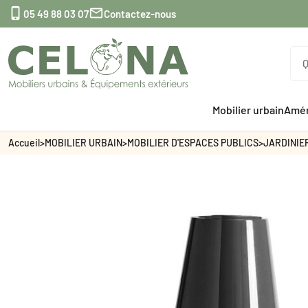


05 49 88 03 07
Contactez-nous
Mobilier urbain
Amén
Accueil
>
MOBILIER URBAIN
>
MOBILIER D'ESPACES PUBLICS
>
JARDINIE