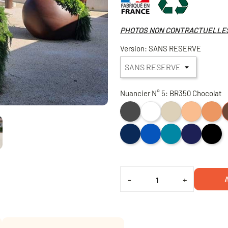
PHOTOS NON CONTRACTUELLES.
Version: SANS RESERVE
Nuancier N° 5: BR350 Chocolat
G932 Anthracite
Blanc
B715 Ivoire
Terre cuite viei
Terre cu
B
BL102 Bleu Cobalt
BL314 Bleu Azur
BL1984 Bleu Canard
VL714 Auberg
Noir
A
-
+