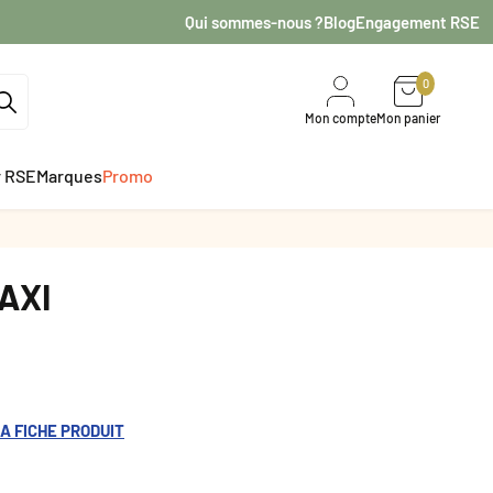
Qui sommes-nous ?
Blog
Engagement RSE
0
Mon compte
Mon panier
r RSE
Marques
Promo
AXI
A FICHE PRODUIT