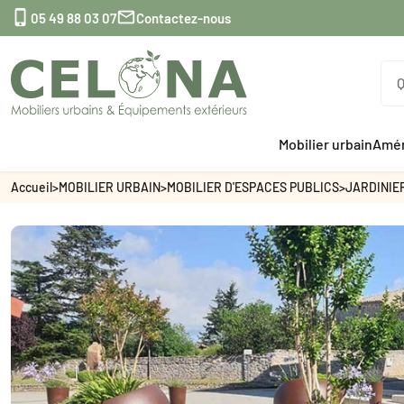


05 49 88 03 07
Contactez-nous
Mobilier urbain
Amén
Accueil
>
MOBILIER URBAIN
>
MOBILIER D'ESPACES PUBLICS
>
JARDINIE