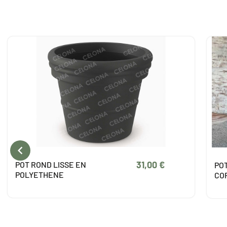

709,00 €
POT VASE LILOU EFFET
PO
CORTEN