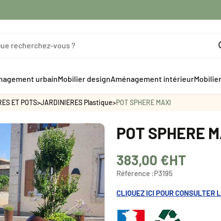
agement urbain
Mobilier design
Aménagement intérieur
Mobilie
RES ET POTS
>
JARDINIERES Plastique
>
POT SPHERE MAXI
POT SPHERE M
383,00 €
HT
Référence :
P3195
CLIQUEZ ICI POUR CONSULTER L