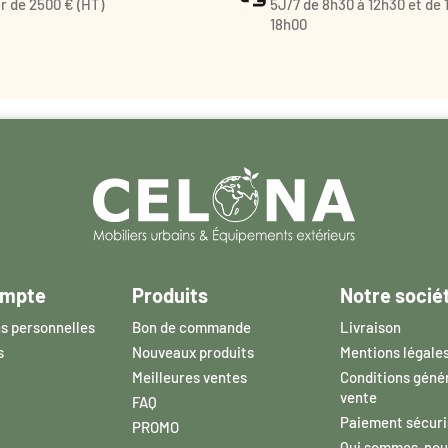
ir de 2500 € (HT)
5J/7 de 8h30 à 12h30 et de 
18h00
ompte
Produits
Notre socié
s personnelles
Bon de commande
Livraison
s
Nouveaux produits
Mentions légale
Meilleures ventes
Conditions géné
vente
FAQ
Paiement sécuri
PROMO
Qui sommes-nou