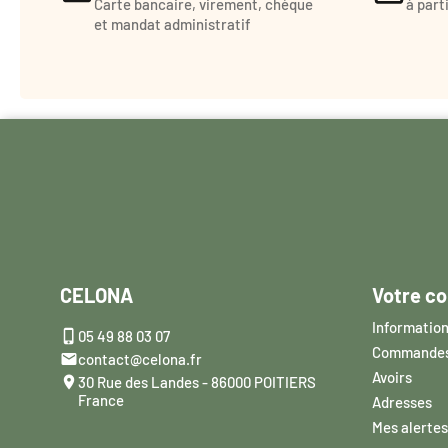
Carte bancaire, virement, chèque
à part
et mandat administratif
CELONA
Votre c
Information

05 49 88 03 07
Commande

contact@celona.fr
Avoirs

30 Rue des Landes - 86000 POITIERS
France
Adresses
Mes alertes