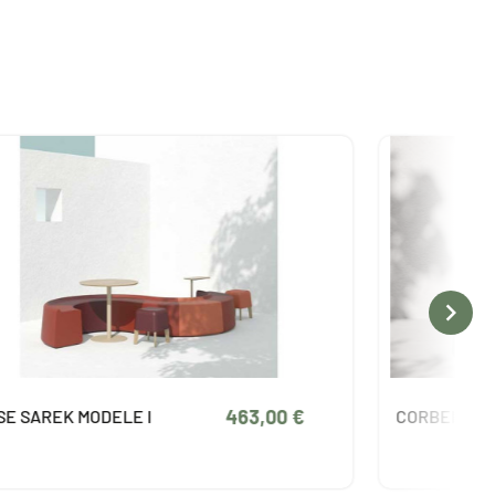

463,00 €
REK MODELE I
CORBEILLE SAREK