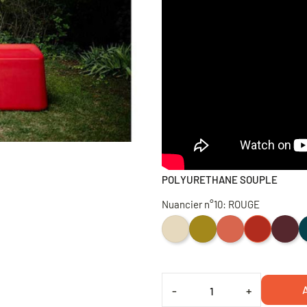
POLYURETHANE SOUPLE
Nuancier n°10: ROUGE
SABLE
OLIVE
CORAIL
ROUGE
AUBERG
B
A
-
+