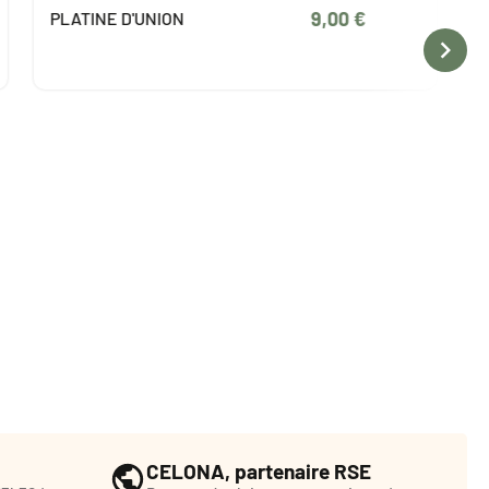
9,00 €
'UNION
PACK N°2 VISTAS 
ASSISES CONFORT

CELONA, partenaire RSE