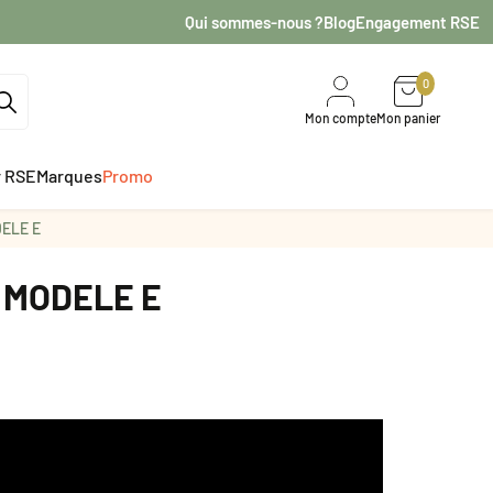
Qui sommes-nous ?
Blog
Engagement RSE
0
Mon compte
Mon panier
r RSE
Marques
Promo
ELE E
 MODELE E