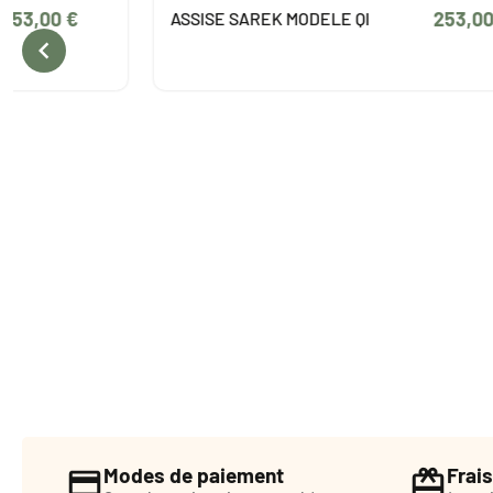
253,00 €
ASSISE SAREK MODELE QI
FA
DOS

Modes de paiement
Frais