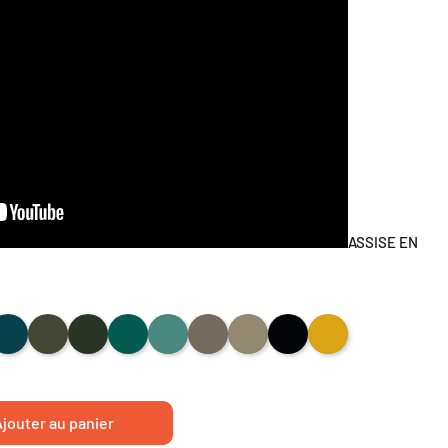
ASSISE EN
INE
LEU OCEAN
KAKI
VERT SAPIN
BLEU D'EAU
TURQUOISE
PIERRE
TAUPE
NOIR
MOUTARDE
jouter au panier