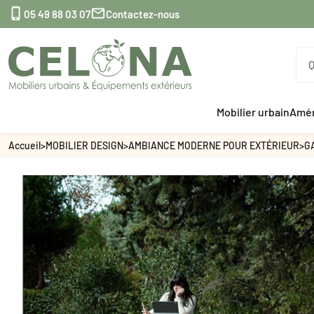


05 49 88 03 07
Contactez-nous
Mobilier urbain
Amén
Accueil
>
MOBILIER DESIGN
>
AMBIANCE MODERNE POUR EXTÉRIEUR
>
G