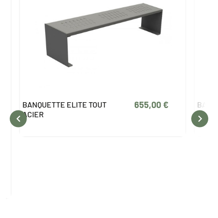
655,00 €
BANQUETTE ELITE TOUT
BANQUET
ACIER

