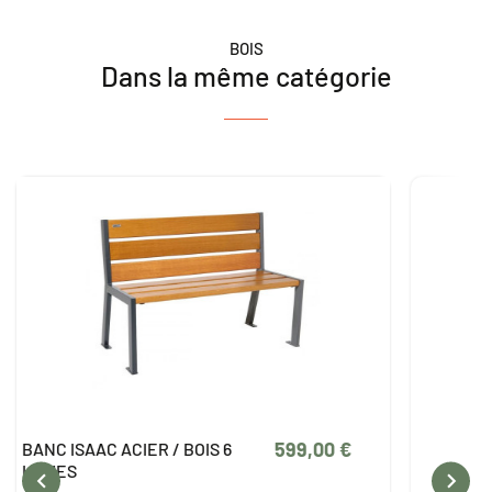
BOIS
Dans la même catégorie
599,00 €
BANC ISAAC ACIER / BOIS 6
BANC ALT
LAMES

