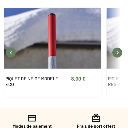


9,00 €
PIQUET DE NEIGE MODELE
PIQUET D
RESISTANT
ECO
Modes de paiement
Frais de port offert