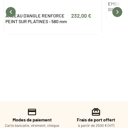
EMBASE D
SIMPLE O


232,00 €
ARCEAU D'ANGLE RENFORCE
PEINT SUR PLATINES - 580 mm
Modes de paiement
Frais de port offert
Carte bancaire, virement, chèque
à partir de 2500 € (HT)